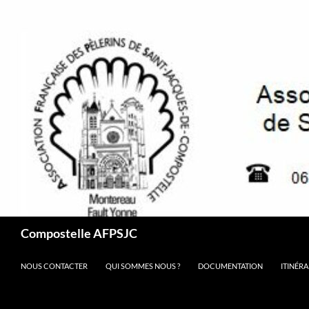
Aller
au
contenu
Recherche
Compostelle AFPSJC
NOUS CONTACTER
QUI SOMMES NOUS ?
DOCUMENTATION
ITINÉRA