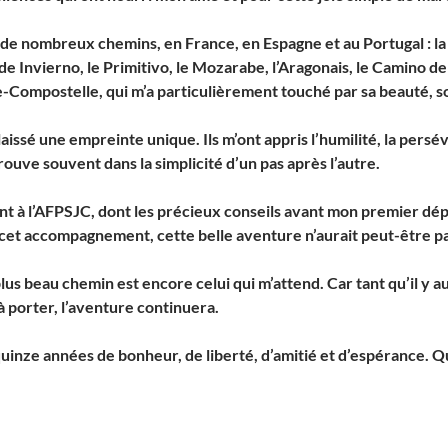
r de nombreux chemins, en France, en Espagne et au Portugal : la v
 Invierno, le Primitivo, le Mozarabe, l’Aragonais, le Camino del
-Compostelle, qui m’a particulièrement touché par sa beauté, son
issé une empreinte unique. Ils m’ont appris l’humilité, la persévé
ouve souvent dans la simplicité d’un pas après l’autre.
 à l’
AFPSJC
, dont les précieux conseils avant mon premier dé
 cet accompagnement, cette belle aventure n’aurait peut-être p
plus beau chemin est encore celui qui m’attend. Car tant qu’il y au
à porter, l’aventure continuera.
inze années de bonheur, de liberté, d’amitié et d’espérance. Qu