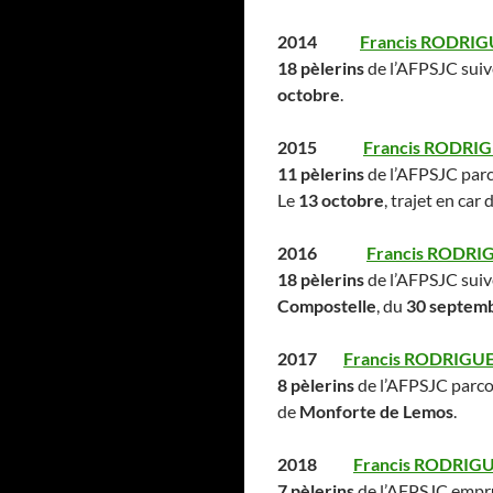
2014
Francis RODRIG
18 pèlerins
de l’AFPSJC suiv
octobre
.
2015
Francis RODRIG
11 pèlerins
de l’AFPSJC par
Le
13 octobre
, trajet en car 
2016
Francis RODRIG
18 pèlerins
de l’AFPSJC suiv
Compostelle
, du
30 septemb
2017
Francis RODRIGUEZ
8 pèlerins
de l’AFPSJC parco
de
Monforte de Lemos
.
2018
Francis RODRIGU
7 pèlerins
de l’AFPSJC empr