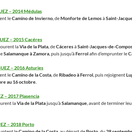
UEZ – 2014 Médulas
ent le
Camino de Invierno
, de
Monforte de Lemos
à
Saint-Jacqu
UEZ – 2015 Cacéres
courent la
Via de la Plata
, de
Cáceres
à
Saint-Jacques-de-Compos
de
Salamanque à Zamora
, puis jusqu’à
Ferrol
afin d’emprunter le
C
UEZ – 2016 Asturies
ent le
Camino de la Costa
, de
Ribadeo à Ferrol
, puis rejoignent
Lu
re au 16 octobre
.
 – 2017 Plasencia
urent la
Via de la Plata
jusqu’à
Salamanque
, avant de terminer leu
EZ – 2018 Porto
untent le
Camino de la Costa
, au départ de
Porto
, du
28 septembr