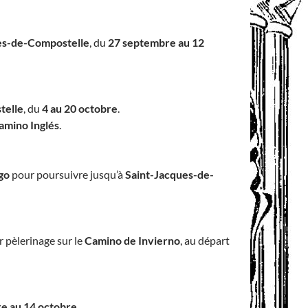
es-de-Compostelle
, du
27 septembre au 12
telle
, du
4 au 20 octobre
.
amino Inglés
.
go
pour poursuivre jusqu’à
Saint-Jacques-de-
r pèlerinage sur le
Camino de Invierno
, au départ
e au 14 octobre
.