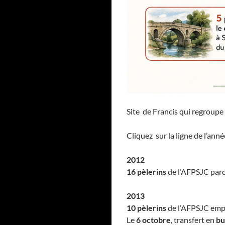
Site de Francis qui regroup
Cliquez sur la ligne de l’ann
2012
16 pèlerins
de l’AFPSJC par
2013
10 pèlerins
de l’AFPSJC emp
Le
6 octobre
, transfert en
bu