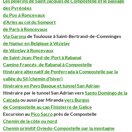
Les pèlerins de Saint Jacques de Compostelle et le passage
des Pyrénées
du Puy à Roncevaux
d’Arles au col du Somport
de Paris à Roncevaux
Via Garona
de Toulouse à Saint-Bertrand-de-Comminges
de Namur en Belgique à Vézelay
de Vézelay à Roncevaux
de Saint-Jean-Pied-de-Port à Rabanal
Camino Francés, de Rabanal à Compostelle
Itinéraire alternatif de Ponferrada à Compostelle par la
vallée du Sil (chemin d’hiver)
Itinéraire en Pays Basque et tunnel San Adrian
Itinéraire par le tunnel San Adrian vers
Santo
Domingo de la
Calzada
ou aussi par Miranda
vers Burgos
de Compostelle au cap Finisterre de Galice
Excursion au
Pico Sacro
près de Compostelle
Chemin de la côte ou nord
Chemin primitif Oviedo-Compostelle par la montagne