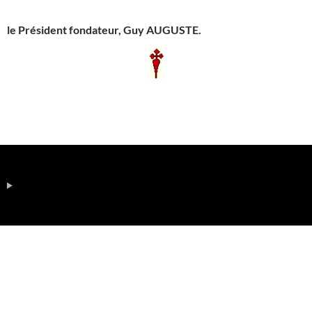
le Président fondateur, Guy AUGUSTE.
Les grands pèlerinages de l’AFPSJC de 2012 à 2025
AFPSJC
Bulletin 2026
Gérard Batut Mon chemin de foi vers compostelle