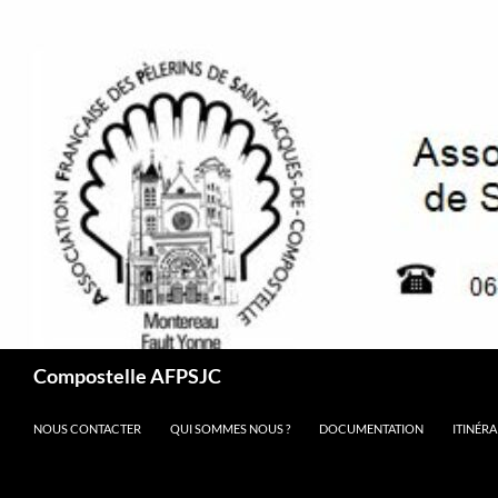
Aller
au
contenu
Recherche
Compostelle AFPSJC
NOUS CONTACTER
QUI SOMMES NOUS ?
DOCUMENTATION
ITINÉRA