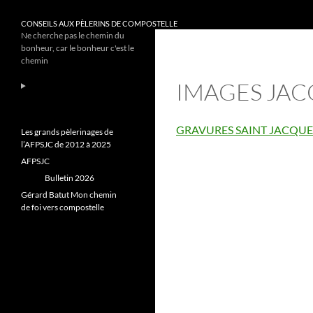
CONSEILS AUX PÈLERINS DE COMPOSTELLE
Ne cherche pas le chemin du
bonheur, car le bonheur c'est le
chemin
IMAGES JAC
GRAVURES SAINT JACQUE
Les grands pèlerinages de
l’AFPSJC de 2012 à 2025
AFPSJC
Bulletin 2026
Gérard Batut Mon chemin
de foi vers compostelle