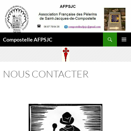
Aller
au
contenu
Recherche
Compostelle AFPSJC
MENU
PRINCI
NOUS CONTACTER