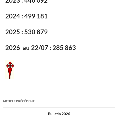
2023 : 446 092
2024 : 499 181
2025 : 530 879
2026 au 22/07 : 285 863
Navigation
ARTICLE PRÉCÉDENT
des
Bulletin 2026
articles