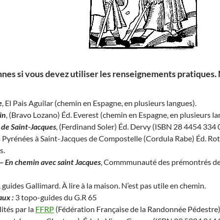
nes si vous devez utiliser les renseignements pratiques. No
e
, El Pais Aguilar (chemin en Espagne, en plusieurs langues).
in
, (Bravo Lozano) Éd. Everest (chemin en Espagne, en plusieurs l
 de Saint-Jacques
, (Ferdinand Soler) Éd. Dervy (ISBN 28 4454 334 
s Pyrénées à Saint-Jacques de Compostelle (Cordula Rabe) Éd. Rot
s.
 – En chemin avec saint Jacques
, Commmunauté des prémontrés de C
, guides Gallimard. À lire à la maison. N’est pas utile en chemin.
ux :
3 topo-guides du G.R 65
ités par la
FFRP
(Fédération Française de la Randonnée Pédestre),