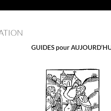
ATION
GUIDES pour AUJOURD’HU