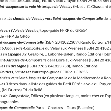
ane et Jacques Clouteau), Éd. du Vieux Crayon (ISBN 29 5084 864 8)
int-Jacques sur la voie historique de Vézelay
(M. et J-C. Chassain) 
rs » :
Le chemin de Vézelay vers Saint-Jacques-de-Compostelle
de l
Nevers (Voie de Vézelay)
topo-guide FFRP du GR654
de FFRP du GR65
int-Jacques-de-Compostelle
(ISBN 2841822389), Rando Éditions/
int-Jacques-de-Compostelle
du Velay aux Pyrénées (ISBN 28 4182 
es en Espagne
J.Y. Grégoire, L. Laborde-Balen , Rando Éditions (I
aint-Jacques-de-Compostelle
de la Loire aux Pyrénées (ISBN 28 418
ques en Bretagne
(ISBN 978 2 841823 758), Rando Éditions.
oitiers, Saintes et Pons
topo-guide FFRP du GR655
énéen vers Saint-Jacques de Compostelle
de la Méditerranée à Ron
ues
3 titres dans la liste des guides du Petit Fûté : la voie du Puy, ce
e
, (M. Ducros) Éd. du Relié
es-de-Compostelle
, Edilesa (en plusieurs langues, moins cher en Es
nographies.
cques-de-Compostelle
Paris – Chartres – Tours (F. Lepère)