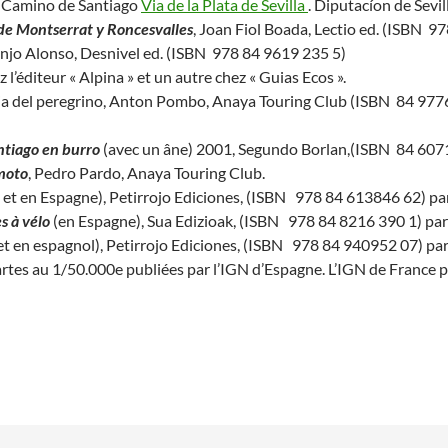
l Camino de Santiago
Via de la Plata de Sevilla
. Diputacíon de Sevil
de Montserrat y Roncesvalles
, Joan Fiol Boada, Lectio ed. (ISBN 9
anjo Alonso, Desnivel ed. (ISBN 978 84 9619 235 5)
ez l’éditeur « Alpina » et un autre chez « Guias Ecos ».
ia del peregrino, Anton Pombo, Anaya Touring Club (ISBN 84 977
tiago en burro
(avec un âne) 2001, Segundo Borlan,(ISBN 84 607
moto
, Pedro Pardo, Anaya Touring Club.
 et en Espagne), Petirrojo Ediciones, (ISBN 978 84 613846 62) pa
s à vélo
(en Espagne), Sua Edizioak, (ISBN 978 84 8216 390 1) par
et en espagnol), Petirrojo Ediciones, (ISBN 978 84 940952 07) pa
rtes au 1/50.000e publiées par l’IGN d’Espagne. L’IGN de France 