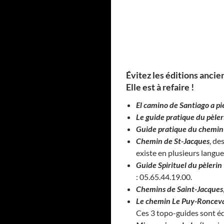
Évitez les éditions ancien
Elle est à refaire !
El camino de Santiago a pi
Le guide pratique du pèler
Guide pratique du chemin
Chemin de St-Jacques
, de
existe en plusieurs langue
Guide Spirituel du pèlerin
: 05.65.44.19.00.
Chemins de Saint-Jacques
Le chemin Le Puy-Ronceva
Ces 3 topo-guides sont éd