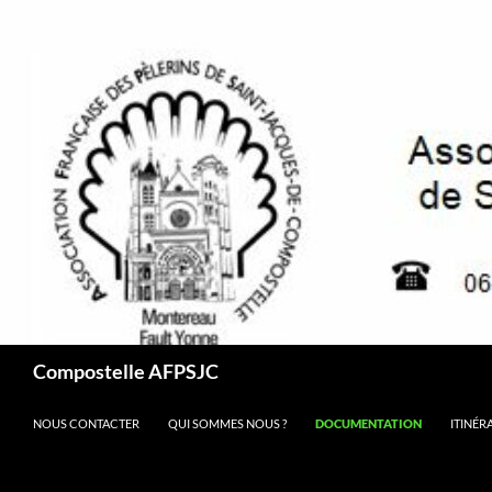
Aller
au
contenu
Recherche
Compostelle AFPSJC
NOUS CONTACTER
QUI SOMMES NOUS ?
DOCUMENTATION
ITINÉR