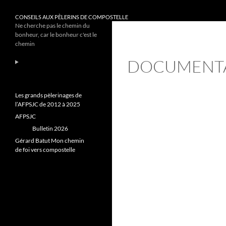
CONSEILS AUX PÈLERINS DE COMPOSTELLE
Ne cherche pas le chemin du
bonheur, car le bonheur c'est le
chemin
DOCUMENT
Les grands pèlerinages de
l’AFPSJC de 2012 à 2025
AFPSJC
Bulletin 2026
Gérard Batut Mon chemin
de foi vers compostelle