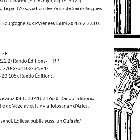
 (Où dormir, où manger, à qu’el prix ?)
édité par l’Association des Amis de Saint-Jacques
a Bourgogne aux Pyrénées ISBN 28 4182 223 0,
FFRP
222 2) Rando Éditions/FFRP
SBN 978-2-84182-345-1)
 23 105), Rando Éditions.
cevaux ISBN 28 4182 166 8, Rando Éditions.
lle de Vézelay et la « via Tolosana » d’Arles.
pagne). Edilesa publie aussi un
Guia del