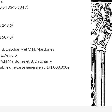
la.
78 84 9348 504 7)
6 243 6)
1 507 8)
r B. Datcharry et V. H. Mardones
 E. Angulo
r V.H Mardones et B. Datcharry
publie une carte générale au 1/1.000.000e