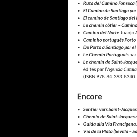
Ruta del Camino Fonseca 
El Camino de Santiago por 
El camino de Santiago del
Le chemin côtier – Camino
Camino del Norte
Juanjo 
Caminho português Porto 
De Porto a Santiago por e
Le Chemin Portuguais
par
Le chemin de Saint-Jacqu
édités par l’
Agencia Catala
(ISBN 978-84-393-8340-
Encore
Sentier vers Saint-Jacque
Chemin de Saint-Jacques 
Guida alla Via Francigena
Via de la Plata (Sevilla – S