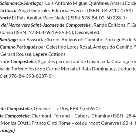
(Salamanca-Santiago)
, Luis Antonio Miguel Quintales Amaru Edic
la Costa
, Angel Gonzalez Editorial Everest (ISBN 84 2410 479X)
 Norte
El Pais Aguilar, Paco Nadal (ISBN 978-84-03-50 228-1)
 del Norte vers Saint-Jacques de Compostelle
, Rando Éditions, F. 
Alonso (ISBN 978-84-9619-293-5), Desnivel ed.
Santiago
par Asssociação dos Amigos do Caminho Português de S
l Camino Portugués
par Celestino Lores Rosal, Amigos do Camiño
 Gérard Rousse, Lepère Éditions
es-de-Compostelle
, 2 guides permettant de traverser la Catalogne 
na de Turisme
Texte de Carme Marsal et Rafa Dominguez, traduction
6 et 978-84-393-8337-6)
s de Compostelle
, Genève – Le Puy, FFRP (ref.650)
de Compostelle
, Clermont-Ferrand – Cahors, Chamina (ISBN 28 4
, Monica D’Atti, Franco Cinti Rome – col du Mont Genèvre (ISBN 
antiago)
,