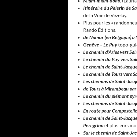
Miam-miam-dodo
, (Lauri
Itinéraire du Pèlerin de Sa
de la Voie de Vézelay.
Plus pour les « randonneu
Rando Éditions.
de Namur (en Belgique) à 
Genêve – Le Puy
topo-gui
Le chemin d’Arles vers Sa
Le chemin du Puy vers Sa
Le chemin de Saint-Jacqu
Le chemin de Tours vers S
Les chemins de Saint-Jac
de Tours à Mirambeau par P
Le chemin du piémont pyr
Les chemins de Saint-Jacq
En route pour Compostell
Le chemin de Saint-Jacqu
Peregrino
et plusieurs mo
Sur le chemin de Saint-Ja